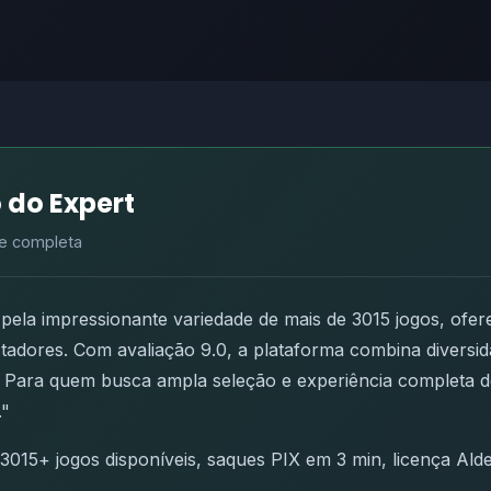
 do Expert
e completa
pela impressionante variedade de mais de 3015 jogos, ofe
stadores. Com avaliação 9.0, a plataforma combina divers
 Para quem busca ampla seleção e experiência completa d
."
3015+ jogos disponíveis, saques PIX em 3 min, licença Al