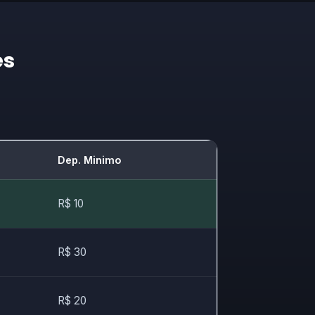
es
Dep. Minimo
R$ 10
R$ 30
R$ 20