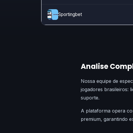
Sportingbet
Analise Comp
Nossa equipe de especi
jogadores brasileiros:
suporte.
A plataforma opera co
premium, garantindo ex