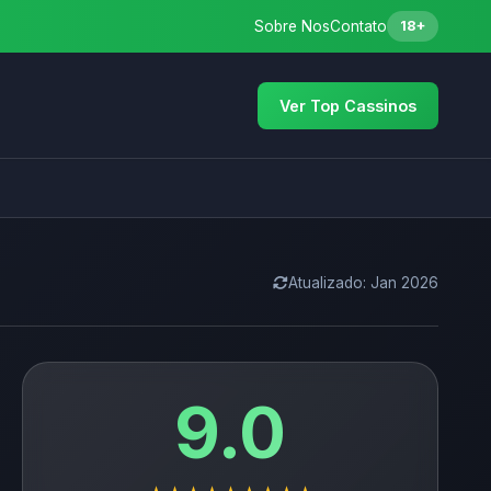
Sobre Nos
Contato
18+
Ver Top Cassinos
Atualizado: Jan 2026
9.0