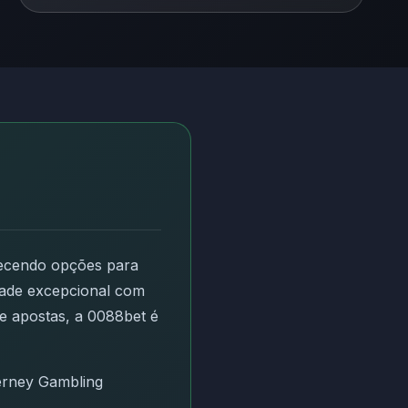
recendo opções para
idade excepcional com
e apostas, a 0088bet é
derney Gambling