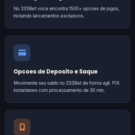
No 333Bet voce encontra 1500+ opcoes de jogos,
incluindo lancamentos exclusivos.
Opcoes de Deposito e Saque
Movimente seu saldo no 333Bet de forma agil. PIX
instantaneo com processamento de 30 min.