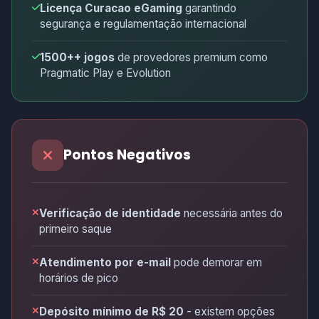
Licença Curacao eGaming
garantindo
segurança e regulamentação internacional
1500++ jogos
de provedores premium como
Pragmatic Play e Evolution
Pontos Negativos
Verificação de identidade
necessária antes do
primeiro saque
Atendimento por e-mail
pode demorar em
horários de pico
Depósito mínimo de R$ 20
- existem opções