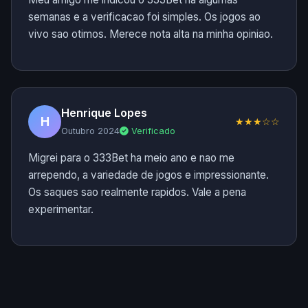
semanas e a verificacao foi simples. Os jogos ao
vivo sao otimos. Merece nota alta na minha opiniao.
Henrique Lopes
H
★★★☆☆
Outubro 2024
Verificado
Migrei para o 333Bet ha meio ano e nao me
arrependo, a variedade de jogos e impressionante.
Os saques sao realmente rapidos. Vale a pena
experimentar.