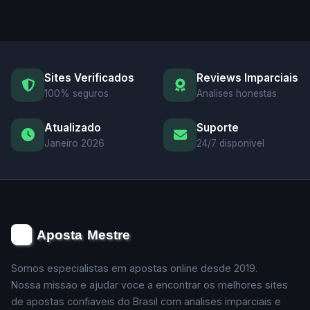
Sites Verificados
Reviews Imparciais
100% seguros
Analises honestas
Atualizado
Suporte
Janeiro 2026
24/7 disponivel
Somos especialistas em apostas online desde 2019.
Nossa missao e ajudar voce a encontrar os melhores sites
de apostas confiaveis do Brasil com analises imparciais e