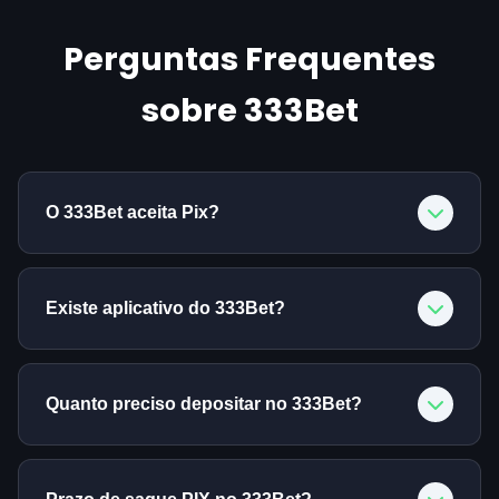
Perguntas Frequentes
sobre 333Bet
O 333Bet aceita Pix?
Existe aplicativo do 333Bet?
Quanto preciso depositar no 333Bet?