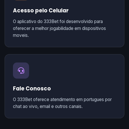
Acesso pelo Celular
O aplicativo do 333Bet foi desenvolvido para
oferecer a melhor jogabilidade em dispositivos
moveis.
Fale Conosco
O 333Bet oferece atendimento em portugues por
chat ao vivo, email e outros canais.