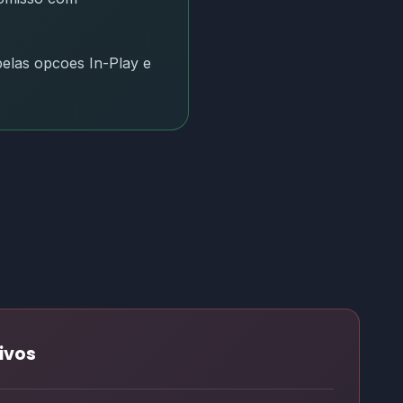
elas opcoes In-Play e
ivos