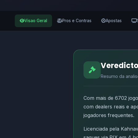
Visao Geral
Pros e Contras
Apostas
Veredicto
Resumo da analis
Com mais de 6702 jogos
com dealers reais e ap
jogadores frequentes.
Licenciada pela Kahna
saques via PIX em 4 