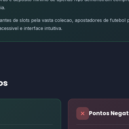
ia.
es de slots pela vasta colecao, apostadores de futebol p
essivel e interface intuitiva.
os
Pontos Negat