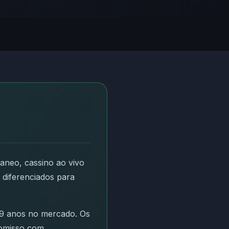
aneo, cassino ao vivo
 diferenciados para
19 anos no mercado. Os
romisso com