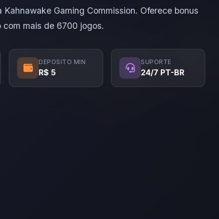
ela Kahnawake Gaming Commission. Oferece bonus
o com mais de 6700 jogos.
DEPOSITO MIN
SUPORTE
R$ 5
24/7 PT-BR