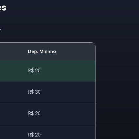
es
s
Dep. Minimo
R$ 20
R$ 30
R$ 20
R$ 20