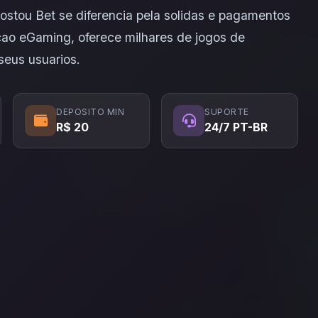
postou Bet se diferencia pela solidas e pagamentos
acao eGaming, oferece milhares de jogos de
seus usuarios.
DEPOSITO MIN
SUPORTE
R$ 20
24/7 PT-BR