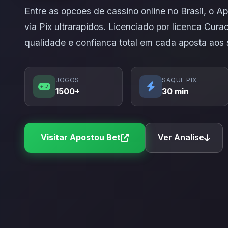
Entre as opcoes de cassino online no Brasil, o A
via Pix ultrarapidos. Licenciado por licenca Cur
qualidade e confianca total em cada aposta aos 
JOGOS
SAQUE PIX
1500+
30 min
Visitar Apostou Bet
Ver Analise