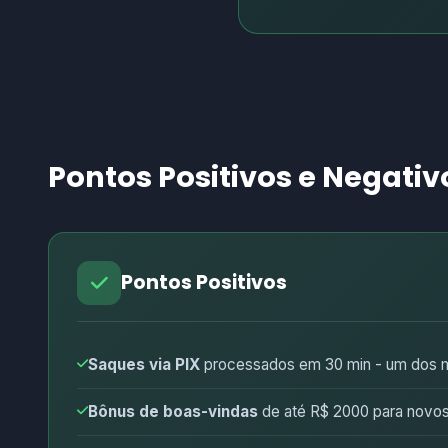
Pontos Positivos e Negativ
Pontos Positivos
Saques via PIX
processados em 30 min - um dos m
Bônus de boas-vindas
de até R$ 2000 para novos