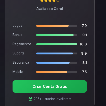
★★★★☆
Avaliacao Geral
Jogos
7.9
Bonus
9.1
Pagamentos
10.0
Suporte
8.9
Seguranca
8.1
Mobile
7.5
Criar Conta Gratis
1205+ usuarios avaliaram