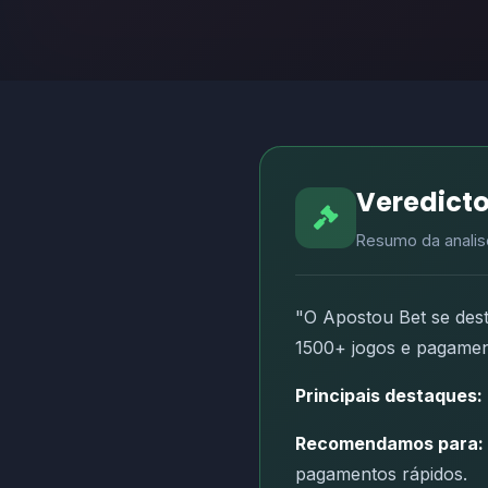
Veredicto
Resumo da analis
"O Apostou Bet se des
1500+ jogos e pagament
Principais destaques:
Recomendamos para:
pagamentos rápidos.