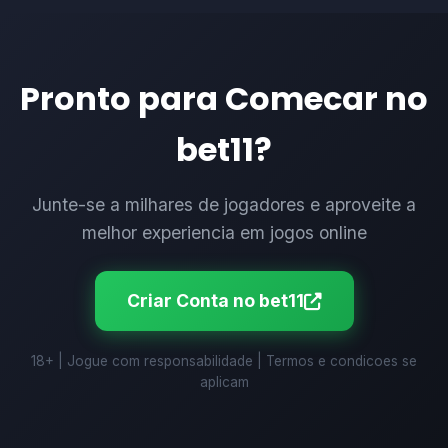
Pronto para Comecar no
bet11?
Junte-se a milhares de jogadores e aproveite a
melhor experiencia em jogos online
Criar Conta no bet11
18+ | Jogue com responsabilidade | Termos e condicoes se
aplicam