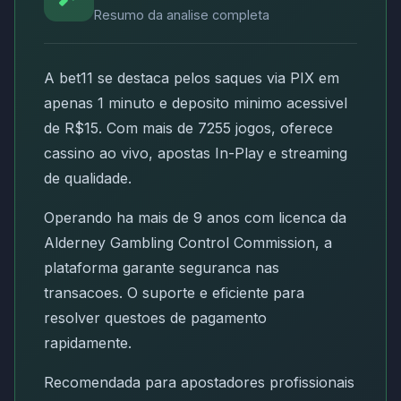
Resumo da analise completa
A bet11 se destaca pelos saques via PIX em
apenas 1 minuto e deposito minimo acessivel
de R$15. Com mais de 7255 jogos, oferece
cassino ao vivo, apostas In-Play e streaming
de qualidade.
Operando ha mais de 9 anos com licenca da
Alderney Gambling Control Commission, a
plataforma garante seguranca nas
transacoes. O suporte e eficiente para
resolver questoes de pagamento
rapidamente.
Recomendada para apostadores profissionais