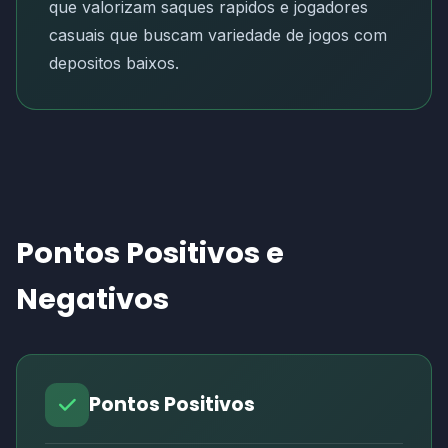
que valorizam saques rapidos e jogadores
casuais que buscam variedade de jogos com
depositos baixos.
Pontos Positivos e
Negativos
Pontos Positivos