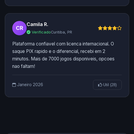
Camila R.
CR
Verificado
Curitiba, PR
Plataforma confiavel com licenca internacional. O
saque PIX rapido e o diferencial, recebi em 2
minutos. Mais de 7000 jogos disponiveis, opcoes
nao faltam!
Janeiro 2026
Util (28)