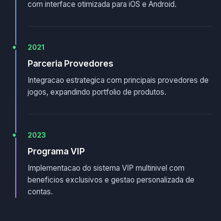
com interface otimizada para iOS e Android.
2021
Parceria Provedores
Integracao estrategica com principais provedores de
jogos, expandindo portfolio de produtos.
2023
Programa VIP
Implementacao do sistema VIP multinivel com
beneficios exclusivos e gestao personalizada de
contas.