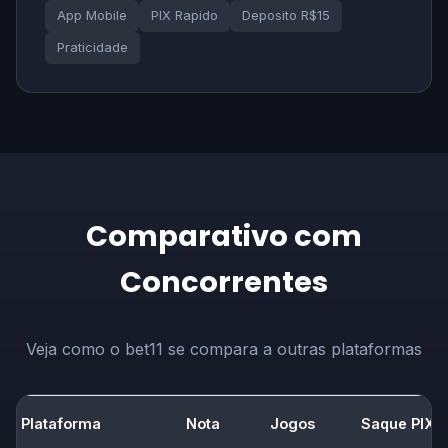
App Mobile
PIX Rapido
Deposito R$15
Praticidade
Comparativo com
Concorrentes
Veja como o bet11 se compara a outras plataformas
Plataforma
Nota
Jogos
Saque PIX