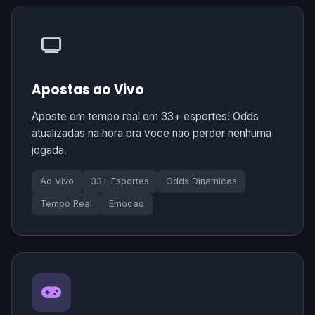
Apostas ao Vivo
Aposte em tempo real em 33+ esportes! Odds
atualizadas na hora pra voce nao perder nenhuma
jogada.
Ao Vivo
33+ Esportes
Odds Dinamicas
Tempo Real
Emocao