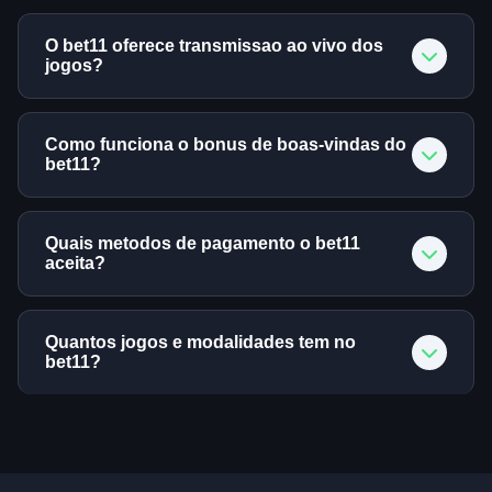
O bet11 oferece transmissao ao vivo dos
jogos?
Como funciona o bonus de boas-vindas do
bet11?
Quais metodos de pagamento o bet11
aceita?
Quantos jogos e modalidades tem no
bet11?