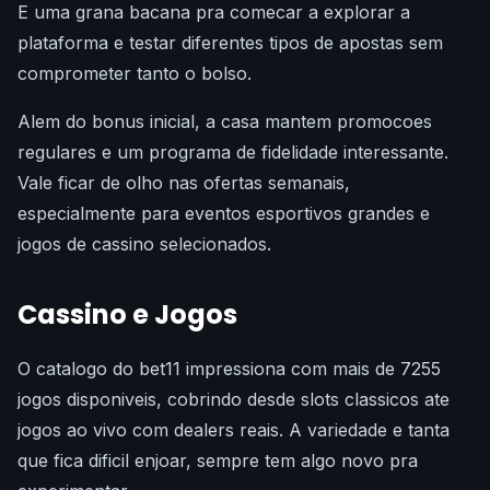
E uma grana bacana pra comecar a explorar a
plataforma e testar diferentes tipos de apostas sem
comprometer tanto o bolso.
Alem do bonus inicial, a casa mantem promocoes
regulares e um programa de fidelidade interessante.
Vale ficar de olho nas ofertas semanais,
especialmente para eventos esportivos grandes e
jogos de cassino selecionados.
Cassino e Jogos
O catalogo do bet11 impressiona com mais de 7255
jogos disponiveis, cobrindo desde slots classicos ate
jogos ao vivo com dealers reais. A variedade e tanta
que fica dificil enjoar, sempre tem algo novo pra