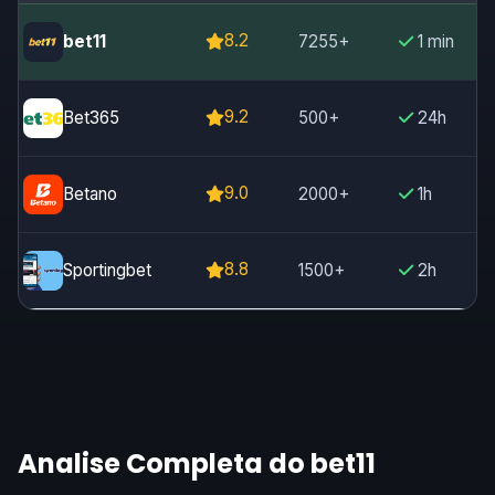
8.2
bet11
7255+
1 min
9.2
Bet365
500+
24h
9.0
Betano
2000+
1h
8.8
Sportingbet
1500+
2h
Analise Completa do bet11