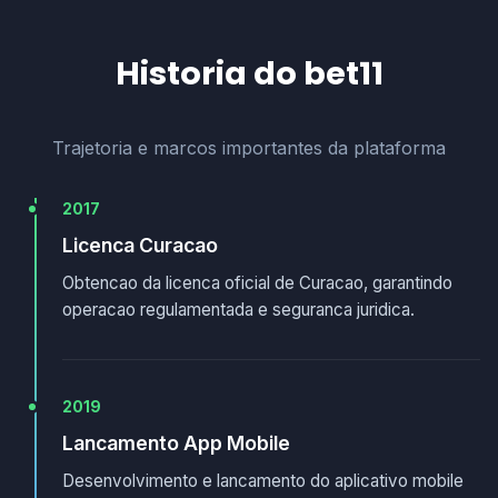
Historia do bet11
Trajetoria e marcos importantes da plataforma
2017
Licenca Curacao
Obtencao da licenca oficial de Curacao, garantindo
operacao regulamentada e seguranca juridica.
2019
Lancamento App Mobile
Desenvolvimento e lancamento do aplicativo mobile