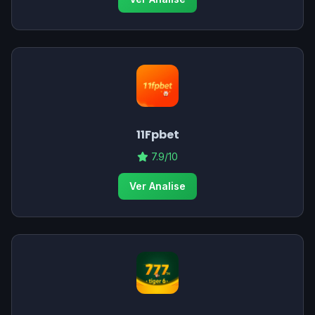
11Fpbet
7.9/10
Ver Analise