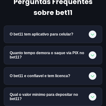
Perguntas Frequentes
sobre bet11
O bet11 tem aplicativo para celular?
Quanto tempo demora o saque via PIX no
bet11?
O bet11 e confiavel e tem licenca?
Qual o valor minimo para depositar no
bet11?