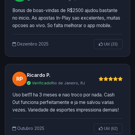
Bonus de boas-vindas de R$2500 ajudou bastante
no inicio. As apostas In-Play sao excelentes, muitas
opcoes ao vivo. So falta melhorar o app mobile.
Dezembro 2025
Util (33)
Ricardo P.
RP
Verificado
Rio de Janeiro, RJ
Uso bet11 ha 3 meses e nao troco por nada. Cash
Out funciona perfeitamente e ja me salvou varias
vezes. Variedade de esportes impressiona demais!
Outubro 2025
Util (62)