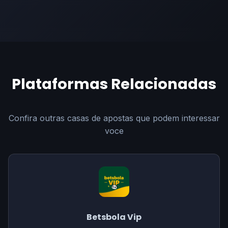
Plataformas Relacionadas
Confira outras casas de apostas que podem interessar
voce
Betsbola Vip