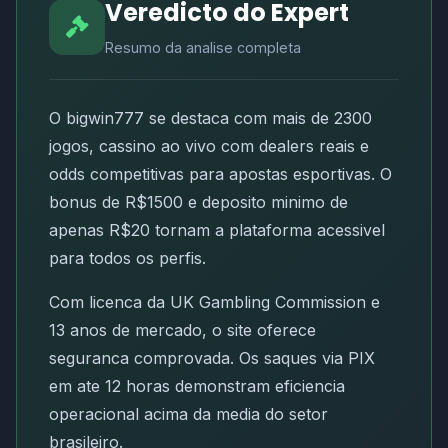
Veredicto do Expert
Resumo da analise completa
O bigwin777 se destaca com mais de 2300
jogos, cassino ao vivo com dealers reais e
odds competitivas para apostas esportivas. O
bonus de R$1500 e deposito minimo de
apenas R$20 tornam a plataforma acessivel
para todos os perfis.
Com licenca da UK Gambling Commission e
13 anos de mercado, o site oferece
seguranca comprovada. Os saques via PIX
em ate 12 horas demonstram eficiencia
operacional acima da media do setor
brasileiro.