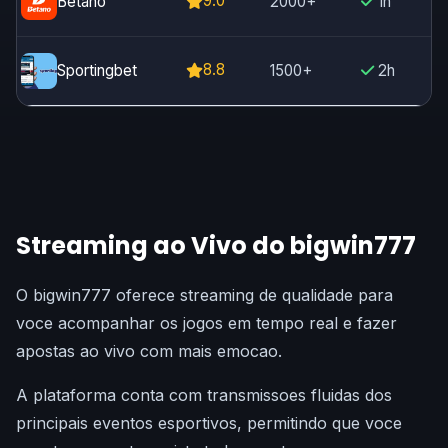
9.0
Betano
2000+
1h
8.8
Sportingbet
1500+
2h
Streaming ao Vivo do bigwin777
O bigwin777 oferece streaming de qualidade para
voce acompanhar os jogos em tempo real e fazer
apostas ao vivo com mais emocao.
A plataforma conta com transmissoes fluidas dos
principais eventos esportivos, permitindo que voce