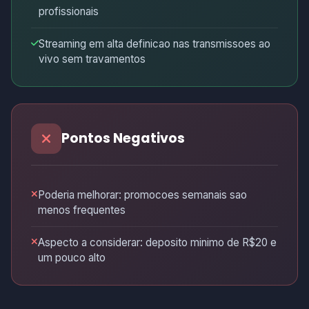
profissionais
Streaming em alta definicao nas transmissoes ao
vivo sem travamentos
Pontos Negativos
Poderia melhorar: promocoes semanais sao
menos frequentes
Aspecto a considerar: deposito minimo de R$20 e
um pouco alto