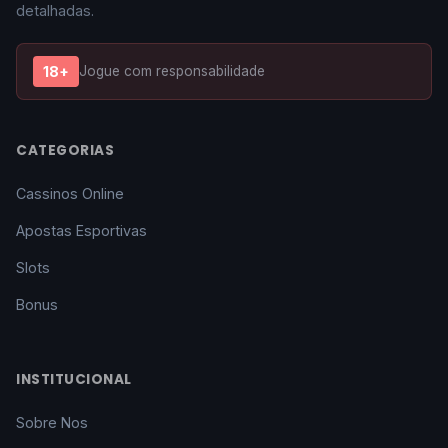
detalhadas.
18+
Jogue com responsabilidade
CATEGORIAS
Cassinos Online
Apostas Esportivas
Slots
Bonus
INSTITUCIONAL
Sobre Nos