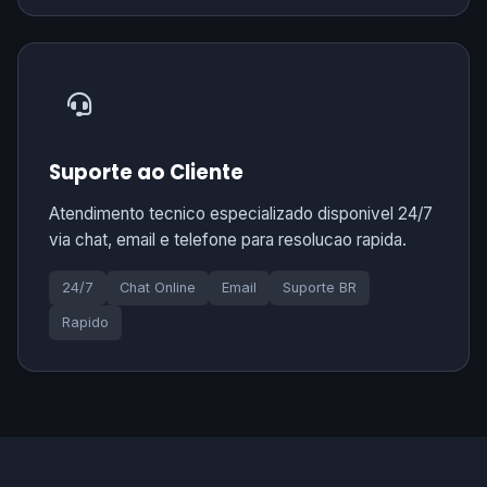
Suporte ao Cliente
Atendimento tecnico especializado disponivel 24/7
via chat, email e telefone para resolucao rapida.
24/7
Chat Online
Email
Suporte BR
Rapido