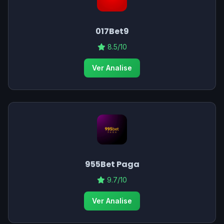
017Bet9
8.5/10
Ver Analise
955Bet Paga
9.7/10
Ver Analise