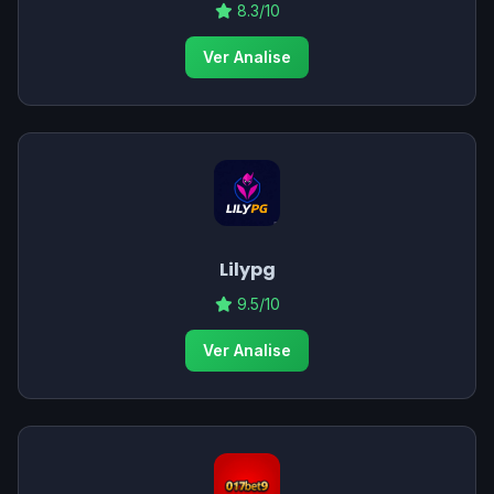
8.3/10
Ver Analise
Lilypg
9.5/10
Ver Analise