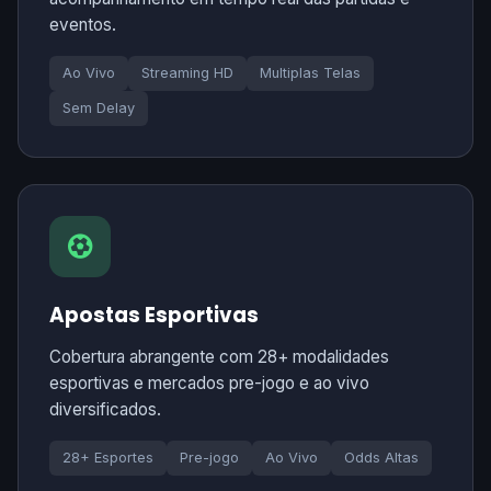
eventos.
Ao Vivo
Streaming HD
Multiplas Telas
Sem Delay
Apostas Esportivas
Cobertura abrangente com 28+ modalidades
esportivas e mercados pre-jogo e ao vivo
diversificados.
28+ Esportes
Pre-jogo
Ao Vivo
Odds Altas