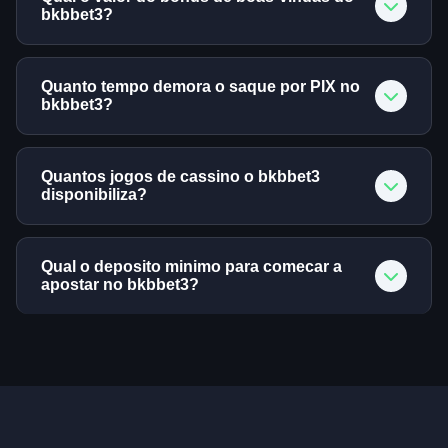
bkbbet3?
Quanto tempo demora o saque por PIX no
bkbbet3?
Quantos jogos de cassino o bkbbet3
disponibiliza?
Qual o deposito minimo para comecar a
apostar no bkbbet3?