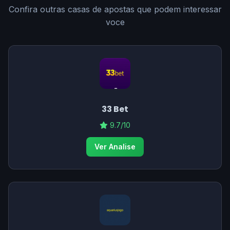
Confira outras casas de apostas que podem interessar
voce
33 Bet
9.7/10
Ver Analise