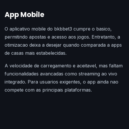
App Mobile
O aplicativo mobile do bkbbet3 cumpre o basico,
permitindo apostas e acesso aos jogos. Entretanto, a
otimizacao deixa a desejar quando comparada a apps
de casas mais estabelecidas.
A velocidade de carregamento e aceitavel, mas faltam
funcionalidades avancadas como streaming ao vivo
integrado. Para usuarios exigentes, o app ainda nao
compete com as principais plataformas.