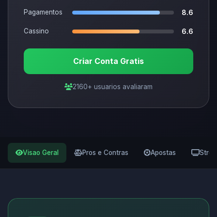
Pagamentos
8.6
Cassino
6.6
Criar Conta Gratis
2160+ usuarios avaliaram
Visao Geral
Pros e Contras
Apostas
Stre