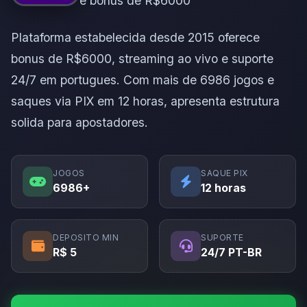
e bonus de R$6000
Plataforma estabelecida desde 2015 oferece
bonus de R$6000, streaming ao vivo e suporte
24/7 em portugues. Com mais de 6986 jogos e
saques via PIX em 12 horas, apresenta estrutura
solida para apostadores.
JOGOS
SAQUE PIX
6986+
12 horas
DEPOSITO MIN
SUPORTE
R$ 5
24/7 PT-BR