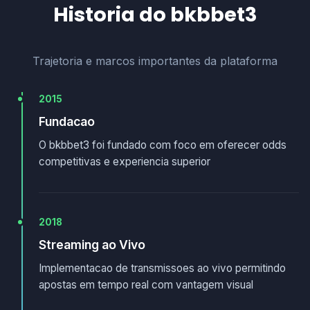
Historia do bkbbet3
Trajetoria e marcos importantes da plataforma
2015
Fundacao
O bkbbet3 foi fundado com foco em oferecer odds
competitivas e experiencia superior
2018
Streaming ao Vivo
Implementacao de transmissoes ao vivo permitindo
apostas em tempo real com vantagem visual