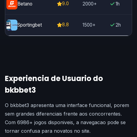
9.0
Betano
2000+
1h
8.8
Sportingbet
1500+
2h
Experiencia de Usuario do
bkbbet3
O bkbbet3 apresenta uma interface funcional, porem
sem grandes diferenciais frente aos concorrentes.
Com 6986+ jogos disponiveis, a navegacao pode se
tornar confusa para novatos no site.