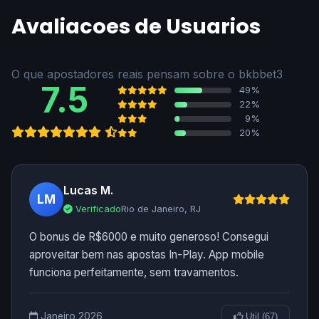
Avaliacoes de Usuarios
O que apostadores reais pensam sobre o bkbbet3
7.5
49%
22%
9%
20%
Lucas M.
LM
Verificado
Rio de Janeiro, RJ
O bonus de R$6000 e muito generoso! Consegui
aproveitar bem nas apostas In-Play. App mobile
funciona perfeitamente, sem travamentos.
Janeiro 2026
Util (67)