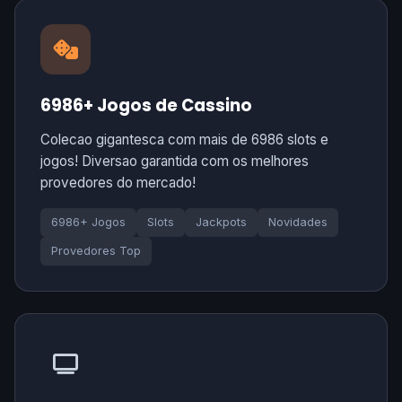
6986+ Jogos de Cassino
Colecao gigantesca com mais de 6986 slots e
jogos! Diversao garantida com os melhores
provedores do mercado!
6986+ Jogos
Slots
Jackpots
Novidades
Provedores Top