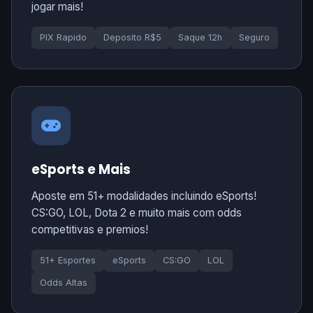
jogar mais!
PIX Rapido
Deposito R$5
Saque 12h
Seguro
eSports e Mais
Aposte em 51+ modalidades incluindo eSports!
CS:GO, LOL, Dota 2 e muito mais com odds
competitivas e premios!
51+ Esportes
eSports
CS:GO
LOL
Odds Altas