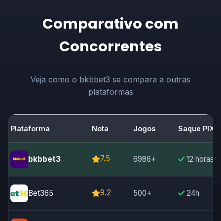
Comparativo com
Concorrentes
Veja como o bkbbet3 se compara a outras
plataformas
Plataforma
Nota
Jogos
Saque PIX
7.5
bkbbet3
6986+
12 horas
9.2
Bet365
500+
24h