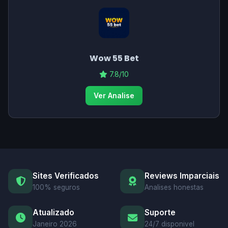
Wow 55 Bet
7.8/10
Ver Analise
Sites Verificados
Reviews Imparciais
100% seguros
Analises honestas
Atualizado
Suporte
Janeiro 2026
24/7 disponivel