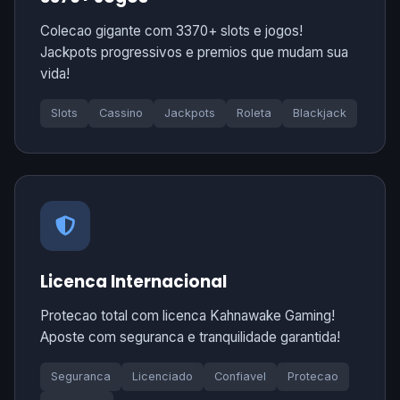
Colecao gigante com 3370+ slots e jogos!
Jackpots progressivos e premios que mudam sua
vida!
Slots
Cassino
Jackpots
Roleta
Blackjack
Licenca Internacional
Protecao total com licenca Kahnawake Gaming!
Aposte com seguranca e tranquilidade garantida!
Seguranca
Licenciado
Confiavel
Protecao