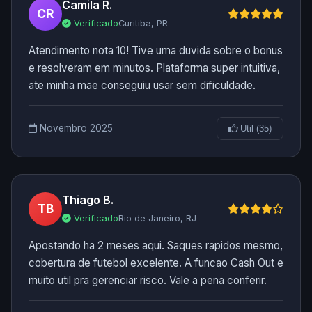
Camila R.
CR
Verificado
Curitiba, PR
Atendimento nota 10! Tive uma duvida sobre o bonus
e resolveram em minutos. Plataforma super intuitiva,
ate minha mae conseguiu usar sem dificuldade.
Novembro 2025
Util (35)
Thiago B.
TB
Verificado
Rio de Janeiro, RJ
Apostando ha 2 meses aqui. Saques rapidos mesmo,
cobertura de futebol excelente. A funcao Cash Out e
muito util pra gerenciar risco. Vale a pena conferir.