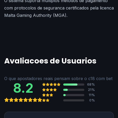
O sistema suporta multiplos metodos de pagamento
com protocolos de seguranca certificados pela licenca
Malta Gaming Authority (MGA).
Avaliacoes de Usuarios
O que apostadores reais pensam sobre o c18 com bet
8.2
68%
21%
11%
0%