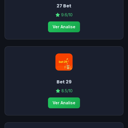
27 Bet
9.6/10
Ver Analise
Bet 29
8.5/10
Ver Analise