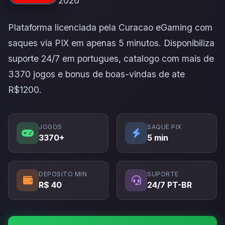
2026
Plataforma licenciada pela Curacao eGaming com
saques via PIX em apenas 5 minutos. Disponibiliza
suporte 24/7 em portugues, catalogo com mais de
3370 jogos e bonus de boas-vindas de ate
R$1200.
JOGOS
SAQUE PIX
3370+
5 min
DEPOSITO MIN
SUPORTE
R$ 40
24/7 PT-BR