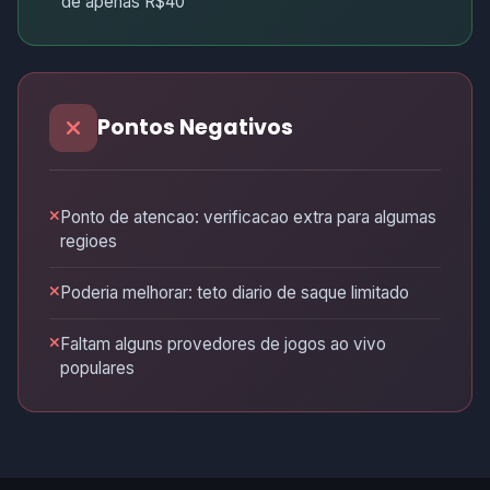
de apenas R$40
Pontos Negativos
Ponto de atencao: verificacao extra para algumas
regioes
Poderia melhorar: teto diario de saque limitado
Faltam alguns provedores de jogos ao vivo
populares