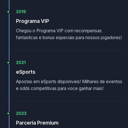
2019
Programa VIP
Chegou o Programa VIP com recompensas
fantasticas e bonus especiais para nossos jogadores!
2021
eSports
Apostas em eSports disponiveis! Milhares de eventos
e odds competitivas para voce ganhar mais!
2023
Parceria Premium