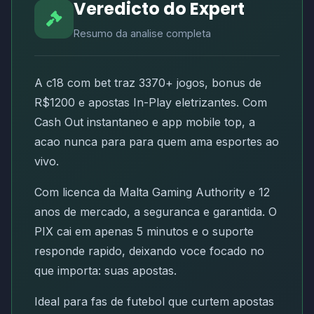
Veredicto do Expert
Resumo da analise completa
A c18 com bet traz 3370+ jogos, bonus de
R$1200 e apostas In-Play eletrizantes. Com
Cash Out instantaneo e app mobile top, a
acao nunca para para quem ama esportes ao
vivo.
Com licenca da Malta Gaming Authority e 12
anos de mercado, a seguranca e garantida. O
PIX cai em apenas 5 minutos e o suporte
responde rapido, deixando voce focado no
que importa: suas apostas.
Ideal para fas de futebol que curtem apostas