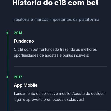
Historia do c18 com bet
Trajetoria e marcos importantes da plataforma
2014
Fundacao
O c18 com bet foi fundado trazendo as melhores
oportunidades de apostas e bonus incriveis!
2017
App Mobile
Lancamento do aplicativo mobile! Aposte de qualquer
lugar e aproveite promocoes exclusivas!