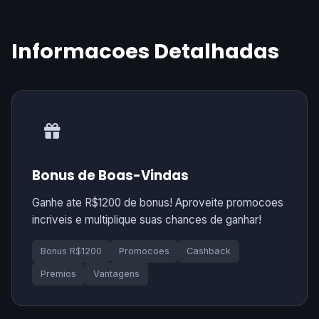
Informacoes Detalhadas
Bonus de Boas-Vindas
Ganhe ate R$1200 de bonus! Aproveite promocoes
incriveis e multiplique suas chances de ganhar!
Bonus R$1200
Promocoes
Cashback
Premios
Vantagens