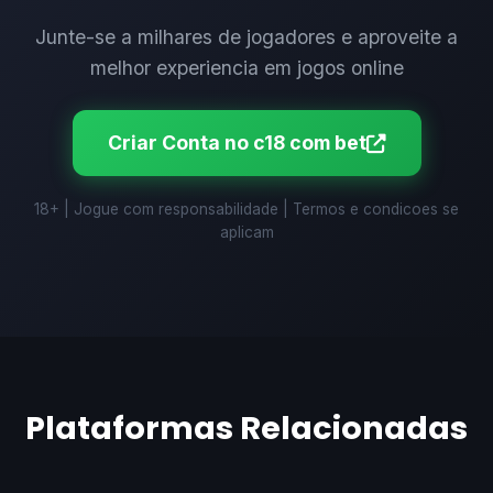
Junte-se a milhares de jogadores e aproveite a
melhor experiencia em jogos online
Criar Conta no c18 com bet
18+ | Jogue com responsabilidade | Termos e condicoes se
aplicam
Plataformas Relacionadas