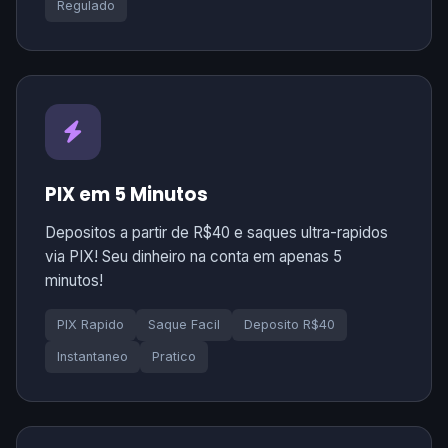
Regulado
PIX em 5 Minutos
Depositos a partir de R$40 e saques ultra-rapidos
via PIX! Seu dinheiro na conta em apenas 5
minutos!
PIX Rapido
Saque Facil
Deposito R$40
Instantaneo
Pratico