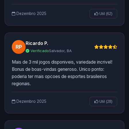
Dezembro 2025
Util (62)
Ricardo P.
RP
Verificado
Salvador, BA
Mais de 3 mil jogos disponiveis, variedade incrivel!
Bonus de boas-vindas generoso. Unico ponto:
poderia ter mais opcoes de esportes brasileiros
regionais.
Dezembro 2025
Util (28)