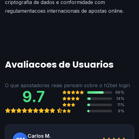
criptografia de dados e conformidade com
regulamentacoes internacionais de apostas online.
Avaliacoes de Usuarios
O que apostadores reais pensam sobre o h2bet login
9.7
66%
14%
11%
9%
Carlos M.