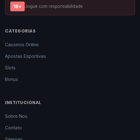
18+
Jogue com responsabilidade
CATEGORIAS
Cassinos Online
Apostas Esportivas
Slots
Bonus
INSTITUCIONAL
Sobre Nos
Contato
Sitemap