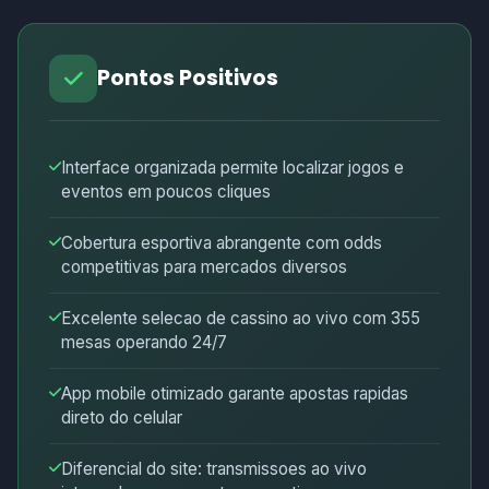
Pontos Positivos
Interface organizada permite localizar jogos e
eventos em poucos cliques
Cobertura esportiva abrangente com odds
competitivas para mercados diversos
Excelente selecao de cassino ao vivo com 355
mesas operando 24/7
App mobile otimizado garante apostas rapidas
direto do celular
Diferencial do site: transmissoes ao vivo