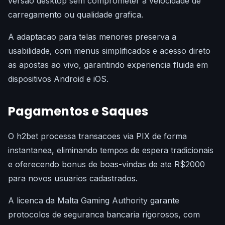
versao desktop sem comprometer a velocidade de
carregamento ou qualidade grafica.
A adaptacao para telas menores preserva a
usabilidade, com menus simplificados e acesso direto
as apostas ao vivo, garantindo experiencia fluida em
dispositivos Android e iOS.
Pagamentos e Saques
O h2bet processa transacoes via PIX de forma
instantanea, eliminando tempos de espera tradicionais
e oferecendo bonus de boas-vindas de ate R$2000
para novos usuarios cadastrados.
A licenca da Malta Gaming Authority garante
protocolos de seguranca bancaria rigorosos, com