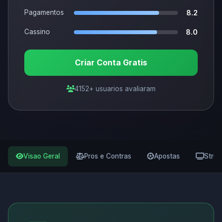
Pagamentos
8.2
Cassino
8.0
Criar Conta Gratis
4152+ usuarios avaliaram
Visao Geral
Pros e Contras
Apostas
Stre