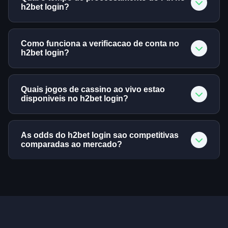
h2bet login?
Como funciona a verificacao de conta no
h2bet login?
Quais jogos de cassino ao vivo estao
disponiveis no h2bet login?
As odds do h2bet login sao competitivas
comparadas ao mercado?