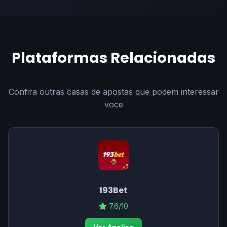
Plataformas Relacionadas
Confira outras casas de apostas que podem interessar
voce
193Bet
7.6/10