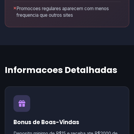
Promocoes regulares aparecem com menos
frequencia que outros sites
Informacoes Detalhadas
Bonus de Boas-Vindas
Deposito minimo de R$15 e receba ate R$2000 de