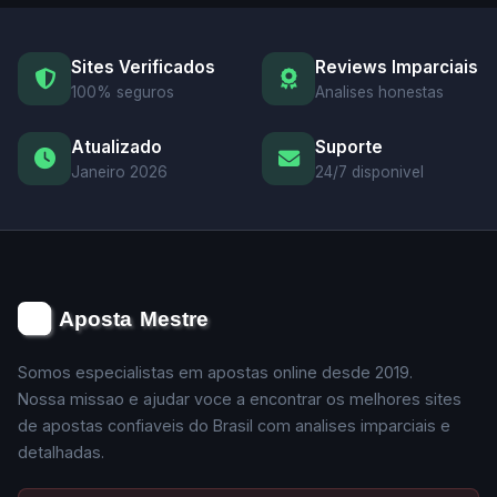
Sites Verificados
Reviews Imparciais
100% seguros
Analises honestas
Atualizado
Suporte
Janeiro 2026
24/7 disponivel
Somos especialistas em apostas online desde 2019.
Nossa missao e ajudar voce a encontrar os melhores sites
de apostas confiaveis do Brasil com analises imparciais e
detalhadas.