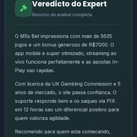
Veredicto do Expert
Resumo da analise completa
O M5s Bet impressiona com mais de 5635
jogos e um bonus generoso de R$7000. O
app mobile e super otimizado, streaming ao
vivo funciona perfeitamente e as apostas In-
Play sao rapidas.
Com licenca da UK Gambling Commission e 5
anos de mercado, o site passa confianca. O
suporte responde bem e os saques via PIX
em 12 horas sao um diferencial positivo para
quem valoriza agilidade.
Recomendo para quem esta comecando,