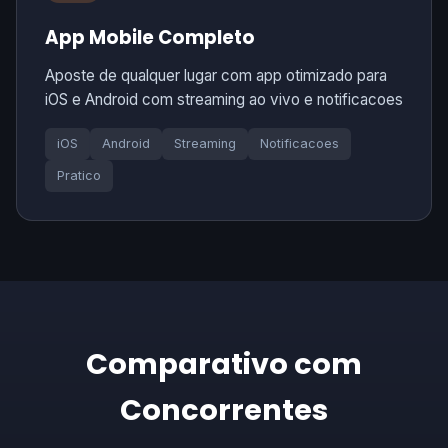
App Mobile Completo
Aposte de qualquer lugar com app otimizado para
iOS e Android com streaming ao vivo e notificacoes
iOS
Android
Streaming
Notificacoes
Pratico
Comparativo com
Concorrentes