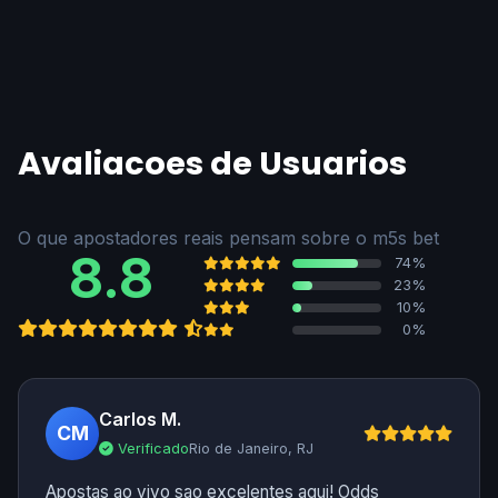
Avaliacoes de Usuarios
O que apostadores reais pensam sobre o m5s bet
8.8
74%
23%
10%
0%
Carlos M.
CM
Verificado
Rio de Janeiro, RJ
Apostas ao vivo sao excelentes aqui! Odds