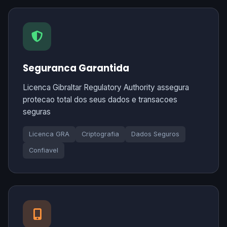
Seguranca Garantida
Licenca Gibraltar Regulatory Authority assegura
protecao total dos seus dados e transacoes
seguras
Licenca GRA
Criptografia
Dados Seguros
Confiavel