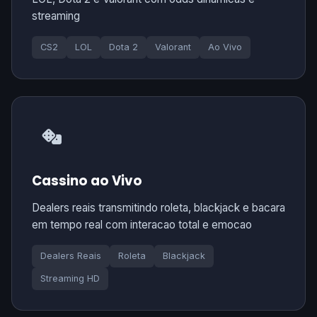
streaming
CS2
LOL
Dota 2
Valorant
Ao Vivo
Cassino ao Vivo
Dealers reais transmitindo roleta, blackjack e bacara
em tempo real com interacao total e emocao
Dealers Reais
Roleta
Blackjack
Streaming HD