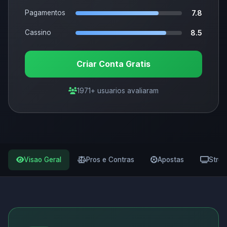
Pagamentos
7.8
Cassino
8.5
Criar Conta Gratis
1971+ usuarios avaliaram
Visao Geral
Pros e Contras
Apostas
Stre