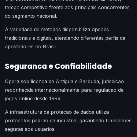
tempo competitivo frente aos principais concorrentes
do segmento nacional.
A variedade de metodos disponibiliza opcoes
tradicionais e digitais, atendendo diferentes perfis de
apostadores no Brasil.
Seguranca e Confiabilidade
Opera sob licenca de Antigua e Barbuda, jurisdicao
reconhecida internacionalmente para regulacao de
jogos online desde 1994.
A infraestrutura de protecao de dados utiliza
protocolos padrao da industria, garantindo transacoes
seguras aos usuarios.