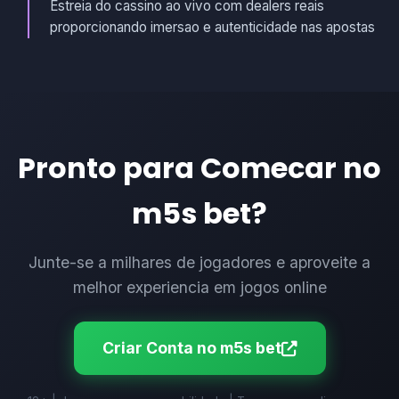
Estreia do cassino ao vivo com dealers reais
proporcionando imersao e autenticidade nas apostas
Pronto para Comecar no
m5s bet?
Junte-se a milhares de jogadores e aproveite a
melhor experiencia em jogos online
Criar Conta no m5s bet