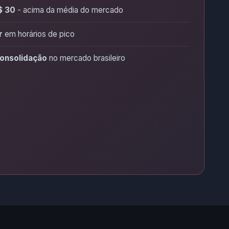
$ 30
- acima da média do mercado
r
em horários de pico
consolidação
no mercado brasileiro