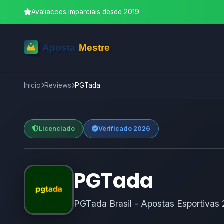
Avaliacoes imparciais desde 2019
Inicio
Reviews
PGTada
Licenciado
Verificado 2026
PGTada
PGTada Brasil - Apostas Esportivas