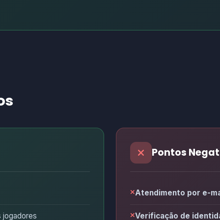
os
Pontos Negat
Atendimento por e-ma
 jogadores
Verificação de identi