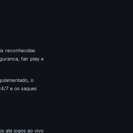
is reconhecidas
uranca, fair play e
gulamentado, o
4/7 e os saques
s ate jogos ao vivo