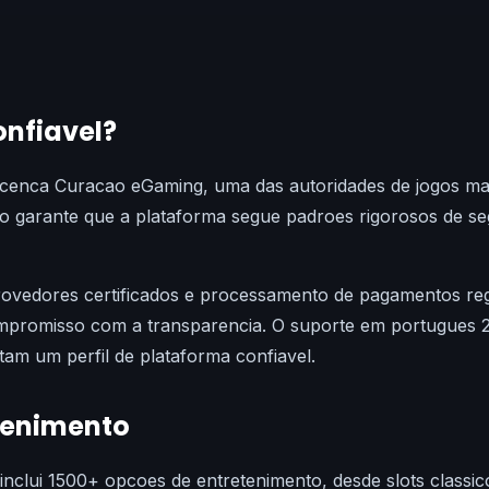
nfiavel?
icenca Curacao eGaming, uma das autoridades de jogos ma
so garante que a plataforma segue padroes rigorosos de seg
ovedores certificados e processamento de pagamentos re
promisso com a transparencia. O suporte em portugues 2
tam um perfil de plataforma confiavel.
tenimento
nclui 1500+ opcoes de entretenimento, desde slots classico