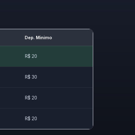
Dep. Minimo
R$ 20
R$ 30
R$ 20
R$ 20