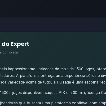
 do Expert
e completa
pela impressionante variedade de mais de 1500 jogos, ofe
stadores. A plataforma entrega uma experiência sólida e di
sca variedade acima de tudo, a PGTada é uma escolha re
1500+ jogos disponíveis, saques PIX em 30 min, licença C
jogadores que buscam uma plataforma confiável com ampl