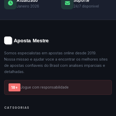
Atualizado
Suporte
Janeiro 2026
24/7 disponivel
Somos especialistas em apostas online desde 2019.
Nossa missao e ajudar voce a encontrar os melhores sites
de apostas confiaveis do Brasil com analises imparciais e
detalhadas.
18+
Jogue com responsabilidade
CATEGORIAS