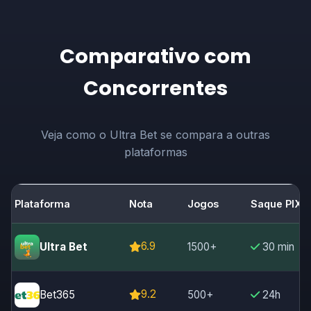
Comparativo com
Concorrentes
Veja como o Ultra Bet se compara a outras
plataformas
Plataforma
Nota
Jogos
Saque PIX
6.9
Ultra Bet
1500+
30 min
9.2
Bet365
500+
24h