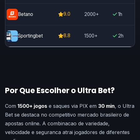
9.0
Betano
2000+
1h
8.8
Sportingbet
1500+
2h
Por Que Escolher o Ultra Bet?
Com
1500+ jogos
e saques via PIX em
30 min
, o Ultra
Bet se destaca no competitivo mercado brasileiro de
apostas online. A combinacao de variedade,
velocidade e seguranca atrai jogadores de diferentes