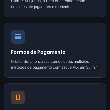
Com 1500+ jogos, o Ultra Bet atende desde
iniciantes ate jogadores experientes.
Formas de Pagamento
O Ultra Bet prioriza sua comodidade: multiplos
metodos de pagamento com saque PIX em 30 min.