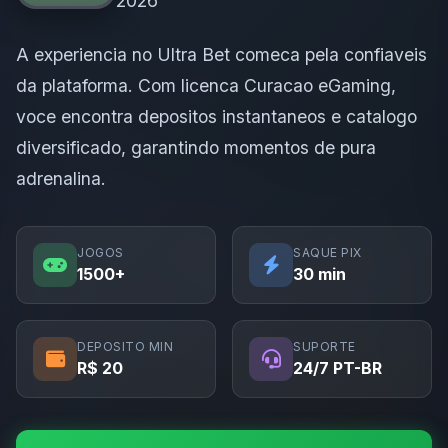
2026
A experiencia no Ultra Bet comeca pela confiaveis
da plataforma. Com licenca Curacao eGaming,
voce encontra depositos instantaneos e catalogo
diversificado, garantindo momentos de pura
adrenalina.
JOGOS
SAQUE PIX
1500+
30 min
DEPOSITO MIN
SUPORTE
R$ 20
24/7 PT-BR