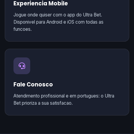
Experiencia Mobile
Jogue onde quiser com o app do Ultra Bet.
Disponivel para Android e iOS com todas as
funcoes.
Fale Conosco
Atendimento profissional e em portugues: o Ultra
Bet prioriza a sua satisfacao.