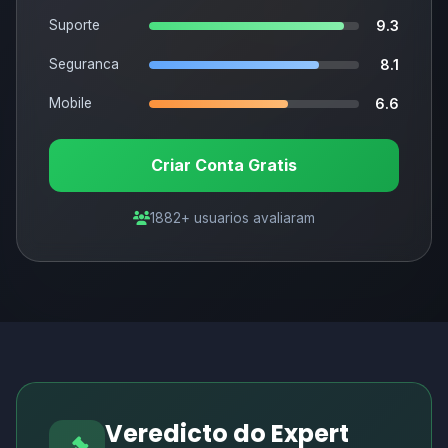
Suporte
9.3
Seguranca
8.1
Mobile
6.6
Criar Conta Gratis
1882+ usuarios avaliaram
Veredicto do Expert