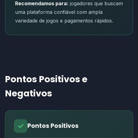
Recomendamos para:
jogadores que buscam
uma plataforma confiável com ampla
variedade de jogos e pagamentos rápidos.
Pontos Positivos e
Negativos
Pontos Positivos