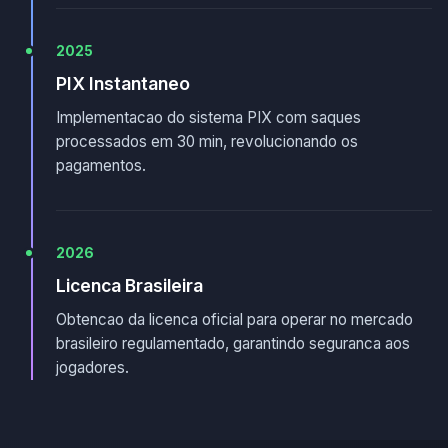
2025
PIX Instantaneo
Implementacao do sistema PIX com saques
processados em 30 min, revolucionando os
pagamentos.
2026
Licenca Brasileira
Obtencao da licenca oficial para operar no mercado
brasileiro regulamentado, garantindo seguranca aos
jogadores.